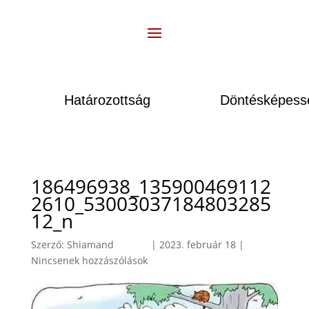
Határozottság
Döntésképesség
186496938_135900469112
2610_53003037184803285
12_n
Szerző:
Shiamand
|
2023. február 18
|
Nincsenek hozzászólások