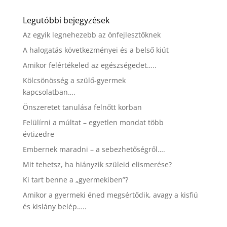
Legutóbbi bejegyzések
Az egyik legnehezebb az önfejlesztőknek
A halogatás következményei és a belső kiút
Amikor felértékeled az egészségedet…..
Kölcsönösség a szülő-gyermek
kapcsolatban….
Önszeretet tanulása felnőtt korban
Felülírni a múltat – egyetlen mondat több
évtizedre
Embernek maradni – a sebezhetőségről….
Mit tehetsz, ha hiányzik szüleid elismerése?
Ki tart benne a „gyermekiben”?
Amikor a gyermeki éned megsértődik, avagy a kisfiú
és kislány belép…..