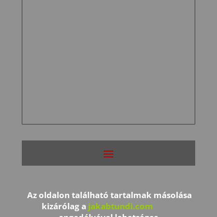
Az oldalon található tartalmak másolása
kizárólag a
jakabtundi.com