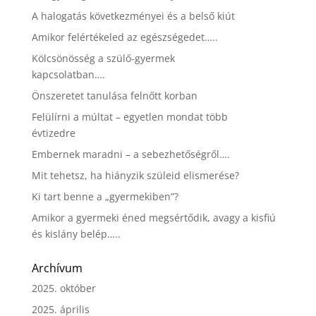
A halogatás következményei és a belső kiút
Amikor felértékeled az egészségedet…..
Kölcsönösség a szülő-gyermek
kapcsolatban….
Önszeretet tanulása felnőtt korban
Felülírni a múltat – egyetlen mondat több
évtizedre
Embernek maradni – a sebezhetőségről….
Mit tehetsz, ha hiányzik szüleid elismerése?
Ki tart benne a „gyermekiben”?
Amikor a gyermeki éned megsértődik, avagy a kisfiú
és kislány belép…..
Archívum
2025. október
2025. április